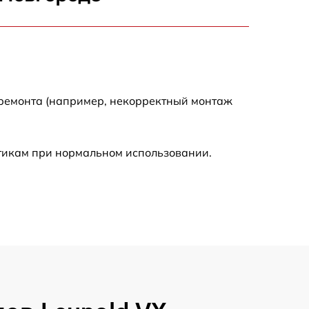
1550 р
2000 р
 ремонта (например, некорректный монтаж
650 р
590 р
стикам при нормальном использовании.
1250 р
590 р
650 р
590 р