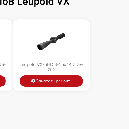
ов Leupold VX
1000 р
1100 р
750 р
590 р
DS-
Leupold VX-5HD 3-15x44 CDS-
ZL2
650 р
Заказать ремонт
650 р
750 р
450 р