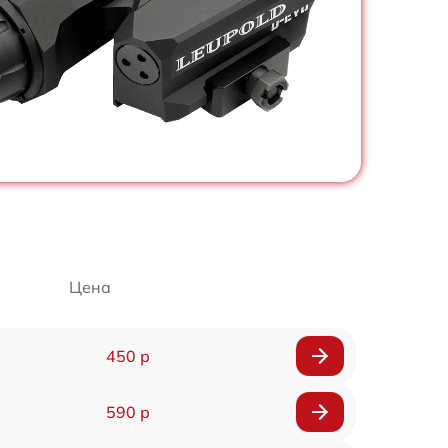
Цена
450 р
590 р