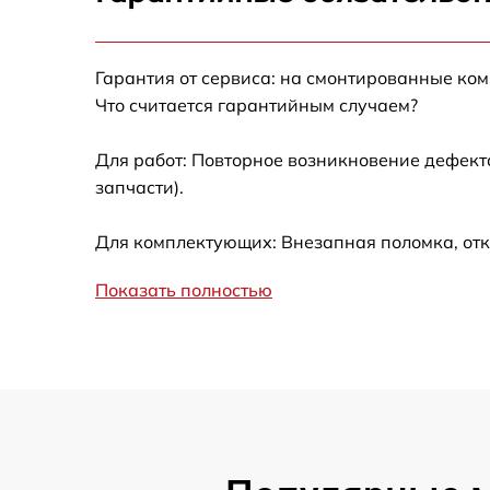
Ремонт датчика синхроимпульсов
Гарантия от сервиса: на смонтированные ко
Ремонт оптики
Что считается гарантийным случаем?
Для работ: Повторное возникновение дефект
Восстановление питания
запчасти).
Замена ключей управления
Для комплектующих: Внезапная поломка, отк
Замена корпуса
Показать полностью
Замена аккумулятора
Замена процессора
Замена USB порта