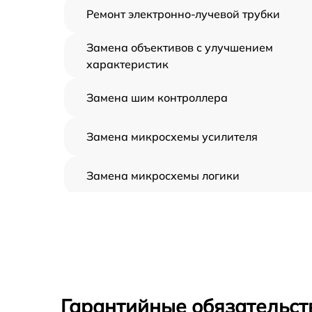
Ремонт электронно-лучевой трубки
Замена объективов с улучшением
характеристик
Замена шим контроллера
Замена микросхемы усилителя
Замена микросхемы логики
Замена CORE
Ремонт встроенного дальнометра и
других устройств
Калибровка и настройка тепловизора
Гарантийные обязательст