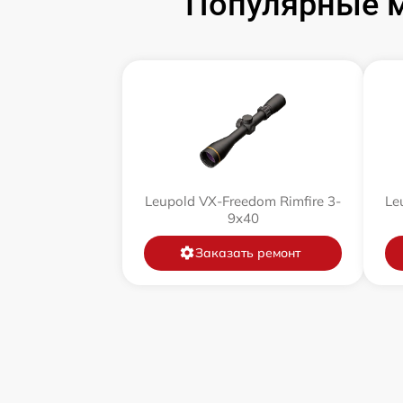
Популярные м
Ремонт цепи питания
Замена матрицы
Замена дисплея (экрана)
Ремонт разъема
Leupold VX-Freedom Rimfire 3-
Le
9x40
Ремонт Wi-Fi
Заказать ремонт
Восстановление после попадания влаги
Ремонт платы управления
(восстановление)
Прошивка (Обновление ПО)