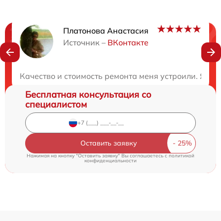
Платонова Анастасия
Нужна консультация?
Источник –
ВКонтакте
Закажите бесплатную консультацию
Качество и стоимость ремонта меня устроили. Я ост
Бесплатная консультация со
специалистом
Оставить заявку
Нажимая на кнопку "Оставить заявку" Вы соглашаетесь c
политикой
конфиденциальности