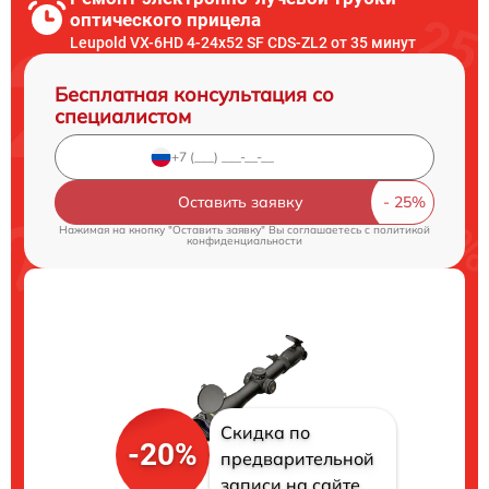
оптического прицела
Leupold VX-6HD 4-24x52 SF CDS-ZL2 от 35 минут
Бесплатная консультация со
специалистом
Оставить заявку
Нажимая на кнопку "Оставить заявку" Вы соглашаетесь c
политикой
конфиденциальности
Скидка по
-20%
предварительной
записи на сайте