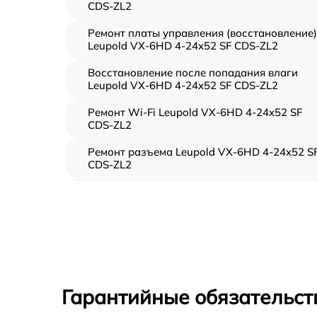
CDS-ZL2
Ремонт платы управления (восстановление)
Leupold VX-6HD 4-24x52 SF CDS-ZL2
Восстановление после попадания влаги
Leupold VX-6HD 4-24x52 SF CDS-ZL2
Ремонт Wi-Fi Leupold VX-6HD 4-24x52 SF
CDS-ZL2
Ремонт разъема Leupold VX-6HD 4-24x52 S
CDS-ZL2
Замена дисплея (экрана) Leupold VX-6HD 4
24x52 SF CDS-ZL2
Замена матрицы Leupold VX-6HD 4-24x52 S
CDS-ZL2
Ремонт цепи питания Leupold VX-6HD 4-
24x52 SF CDS-ZL2
Гарантийные обязательст
Замена USB порта Leupold VX-6HD 4-24x52