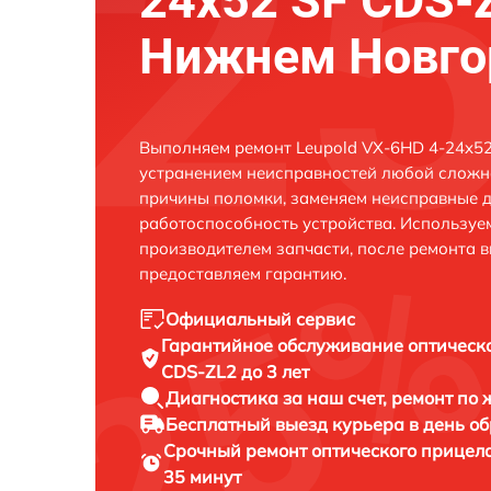
24x52 SF CDS-
Нижнем Новго
Выполняем ремонт Leupold VX-6HD 4-24x52
устранением неисправностей любой сложно
причины поломки, заменяем неисправные д
работоспособность устройства. Использу
производителем запчасти, после ремонта 
предоставляем гарантию.
Официальный сервис
Гарантийное обслуживание
оптическ
CDS-ZL2 до 3 лет
Диагностика за наш счет,
ремонт по
Бесплатный выезд курьера
в день о
Срочный ремонт
оптического прицел
35 минут