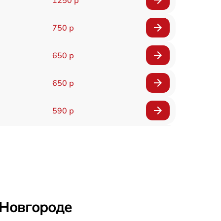
750 р
650 р
650 р
590 р
750 р
1100 р
1000 р
 Новгороде
590 р