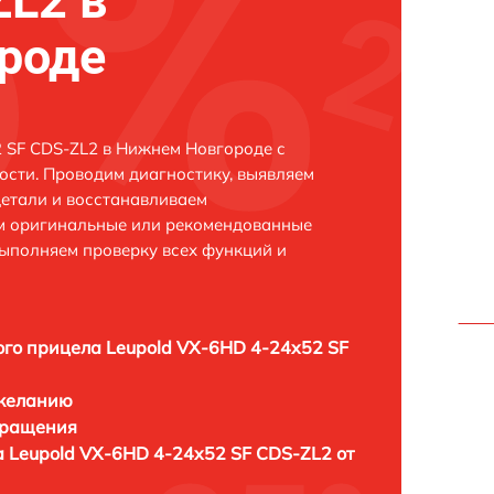
ZL2 в
роде
 SF CDS-ZL2 в Нижнем Новгороде с
сти. Проводим диагностику, выявляем
етали и восстанавливаем
ем оригинальные или рекомендованные
выполняем проверку всех функций и
ого прицела Leupold VX-6HD 4-24x52 SF
 желанию
бращения
а Leupold VX-6HD 4-24x52 SF CDS-ZL2 от