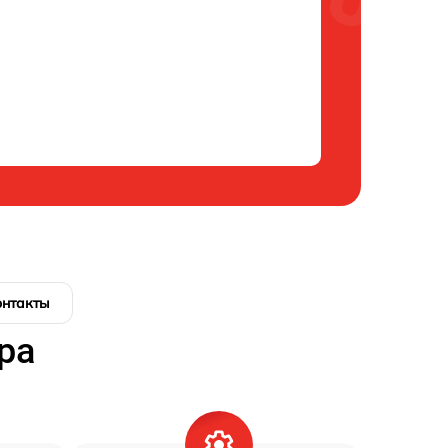
онтакты
ра