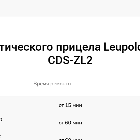
тического прицела Leupold
CDS-ZL2
Время ремонта
от 15 мин
D
от 60 мин
F
от 60 мин