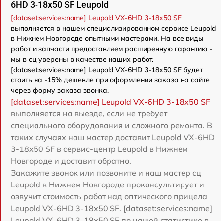
6HD 3-18x50 SF Leupold
[dataset:services:name] Leupold VX-6HD 3-18x50 SF
выполняется в нашем специализированном сервисе Leupold
в Нижнем Новгороде опытными мастерами. На все виды
работ и запчасти предоставляем расширенную гарантию -
мы в сц уверены в качестве наших работ.
[dataset:services:name] Leupold VX-6HD 3-18x50 SF будет
стоить на -15% дешевле при оформлении заказа на сайте
через форму заказа звонка.
[dataset:services:name] Leupold VX-6HD 3-18x50 SF
выполняется на выезде, если не требует
специального оборудования и сложного ремонта. В
таких случаях наш мастер доставит Leupold VX-6HD
3-18x50 SF в сервис-центр Leupold в Нижнем
Новгороде и доставит обратно.
Закажите звонок или позвоните и наш мастер сц
Leupold в Нижнем Новгороде проконсультирует и
озвучит стоимость работ над оптического прицела
Leupold VX-6HD 3-18x50 SF. [dataset:services:name]
Leupold VX-6HD 3-18x50 SF по нашей статистике в