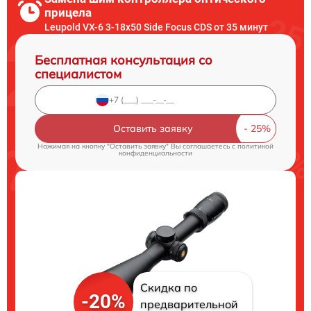
прицела
Leupold VX-6 3-18x50 Side Focus CDS от 35 минут
Бесплатная консультация со
специалистом
Оставить заявку
Нажимая на кнопку "Оставить заявку" Вы соглашаетесь c
политикой
конфиденциальности
Скидка по
-20%
предварительной