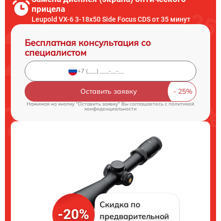
прицела
Leupold VX-6 3-18x50 Side Focus CDS от 35 минут
Бесплатная консультация со
специалистом
Оставить заявку
Нажимая на кнопку "Оставить заявку" Вы соглашаетесь c
политикой
конфиденциальности
Скидка по
-20%
предварительной