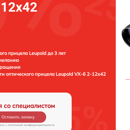
-12x42
ого прицела Leupold до 3 лет
 желанию
бращения
ги оптического прицела
Leupold VX-6 2-12x42
я со специалистом
Оставить заявку
есь c
политикой конфиденциальности