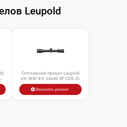
елов Leupold
ld
Оптический прицел Leupold
L
VX-3HD 4.5-14x40 SF CDS-ZL
Заказать ремонт