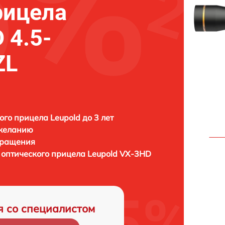
рицела
 4.5-
ZL
ого прицела Leupold до 3 лет
 желанию
бращения
 оптического прицела
Leupold VX-3HD
я со специалистом