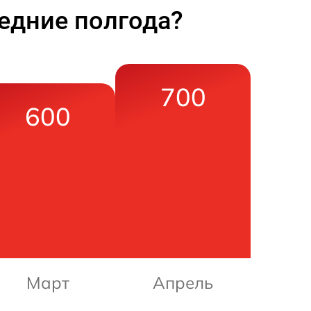
едние полгода?
700
600
Март
Апрель