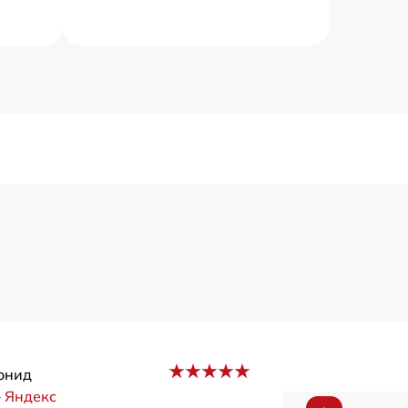
онид
–
Яндекс