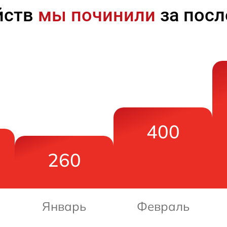
йств
мы починили
за посл
400
260
Январь
Февраль