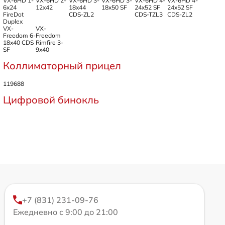
VX-6HD 1-
VX-6HD 2-
VX-6HD 3-
VX-6HD 3-
VX-6HD 4-
VX-6HD 4-
6x24
12x42
18x44
18x50 SF
24x52 SF
24x52 SF
FireDot
CDS-ZL2
CDS-TZL3
CDS-ZL2
Duplex
VX-
VX-
Freedom 6-
Freedom
18x40 CDS
Rimfire 3-
SF
9x40
Коллиматорный прицел
119688
Цифровой бинокль
+7 (831) 231-09-76
Ежедневно с 9:00 до 21:00