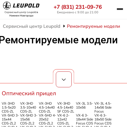
+7 (831) 231-09-76
Ежедневно с 9:00 до 21:00
Сервисный центр Leupold
в
Нижнем Новгороде
Сервисный центр Leupold
Ремонтируемые модели
Ремонтируемые модели
Оптический прицел
VX-3HD
VX-3HD
VX-3HD
VX-3HD
VX-3L 3.5-
VX-3L 4.5-
1.5-5x20
3.5-10x40
4.5-14x40
4.5-14x40
10x56
14x56 Side
CDS-ZL
CDS-ZL
CDS-ZL
SF CDS-ZL
Focus
VX-5HD 3-
VX-5HD 3-
VX-5HD 4-
VX-6 2-
VX-6 3-
VX-6 3-
15x44
15x56
20x52
12x42
18x44 Side
18x50 Side
CDS-ZL2
CDS-ZL2
CDS-ZL2
CDS-ZL
Focus CDS
Focus CDS